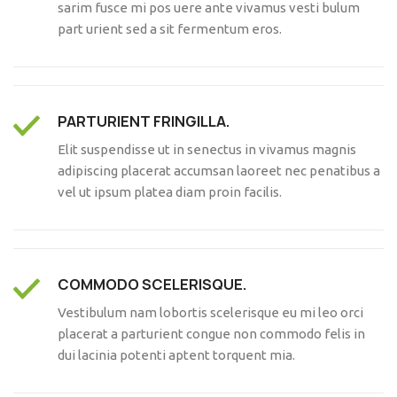
sarim fusce mi pos uere ante vivamus vesti bulum
part urient sed a sit fermentum eros.
PARTURIENT FRINGILLA.
Elit suspendisse ut in senectus in vivamus magnis
adipiscing placerat accumsan laoreet nec penatibus a
vel ut ipsum platea diam proin facilis.
COMMODO SCELERISQUE.
Vestibulum nam lobortis scelerisque eu mi leo orci
placerat a parturient congue non commodo felis in
dui lacinia potenti aptent torquent mia.