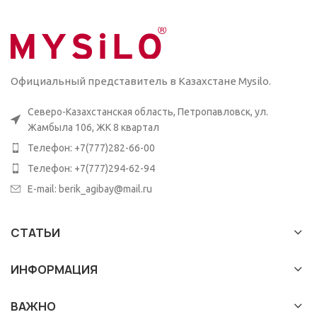
Официальный представитель в Казахстане Mysilo.
Северо-Казахстанская область, Петропавловск, ул.
Жамбыла 106, ЖК 8 квартал
Телефон: +7(777)282-66-00
Телефон: +7(777)294-62-94
E-mail: berik_agibay@mail.ru
СТАТЬИ
ИНФОРМАЦИЯ
ВАЖНО