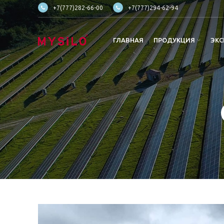
+7(777)282-66-00
+7(777)294-62-94
ГЛАВНАЯ
ПРОДУКЦИЯ
ЭКС